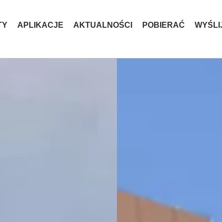
TY
APLIKACJE
AKTUALNOŚCI
POBIERAĆ
WYŚLI