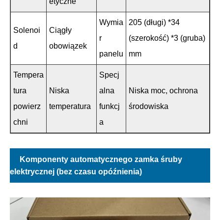
etyczne
Wymia
205 (długi) *34
Solenoi
Ciągły
r
(szerokość) *3 (gruba)
d
obowiązek
panelu
mm
Tempera
Specj
tura
Niska
alna
Niska moc, ochrona
powierz
temperatura
funkcj
środowiska
chni
a
Komponenty automatycznego zamka śruby
elektrycznej (bez czasu opóźnienia)