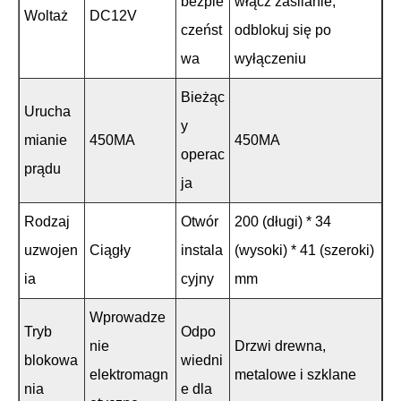
bezpie
włącz zasilanie,
Woltaż
DC12V
czeńst
odblokuj się po
wa
wyłączeniu
Bieżąc
Urucha
y
mianie
450MA
450MA
operac
prądu
ja
Rodzaj
Otwór
200 (długi) * 34
uzwojen
Ciągły
instala
(wysoki) * 41 (szeroki)
ia
cyjny
mm
Wprowadze
Tryb
Odpo
nie
Drzwi drewna,
blokowa
wiedni
elektromagn
metalowe i szklane
nia
e dla