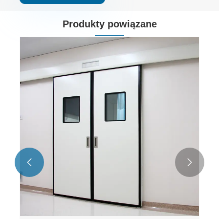
Produkty powiązane
Hermetyczne drzwi do sali operacyjnej
szpitala
Zobacz więcej >>

