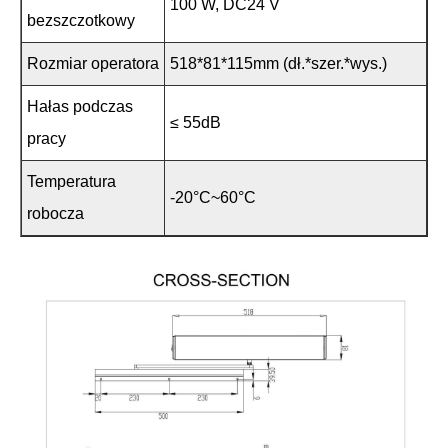
100 W, DC24 V
bezszczotkowy
Rozmiar operatora
518*81*115mm (dł.*szer.*wys.)
Hałas podczas
≤ 55dB
pracy
Temperatura
-20°C~60°C
robocza