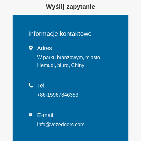
Wyślij zapytanie
Informacje kontaktowe
Adres

W parku branżowym, miasto
Hemudi, biuro, Chiny
Tel

+86-15967846353
E-mail

info@vezedoors.com