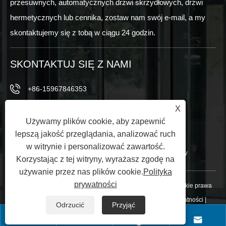
przesuwnych, automatycznych drzwi skrzydłowych, drzwi
hermetycznych lub cennika, zostaw nam swój e-mail, a my
skontaktujemy się z tobą w ciągu 24 godzin.
SKONTAKTUJ SIĘ Z NAMI
+86-15967846353
X
+86-15967846353
Używamy plików cookie, aby zapewnić
info@vezedoors.com
lepszą jakość przeglądania, analizować ruch
w witrynie i personalizować zawartość.
W parku branżowym, miasto Hemudi, biuro, Chiny
Korzystając z tej witryny, wyrażasz zgodę na
używanie przez nas plików cookie.
Polityka
prywatności
Copyright © 2024 Ningbo Veze Automatic Door Co., Ltd. Wszelkie prawa
zastrzeżone.
Links
|
Sitemap
|
RSS
|
XML
|
Polityka prywatności
|
Odrzucić
Przyjąć



