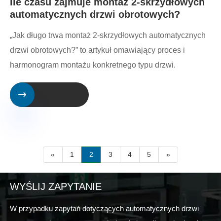
Ile czasu zajmuje montaż 2-skrzydłowych
automatycznych drzwi obrotowych?
„Jak długo trwa montaż 2-skrzydłowych automatycznych
drzwi obrotowych?” to artykuł omawiający proces i
harmonogram montażu konkretnego typu drzwi.

«
1
2
3
4
5
»
WYŚLIJ ZAPYTANIE
W przypadku zapytań dotyczących automatycznych drzwi