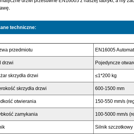
matyczne drzwi przesuwne EN16005 z naszej fabryki, a my zao
tawę.
ane techniczne:
zwa przedmiotu
EN16005 Automat
l drzwi
Pojedyncze otwar
żar skrzydła drzwi
≤1*200 kg
rokość skrzydła drzwi
600-1500 mm
dkość otwierania
150-550 mm/s (re
ybkość zamykania
100-5000 mm/s (r
nik
Silnik szczotkow