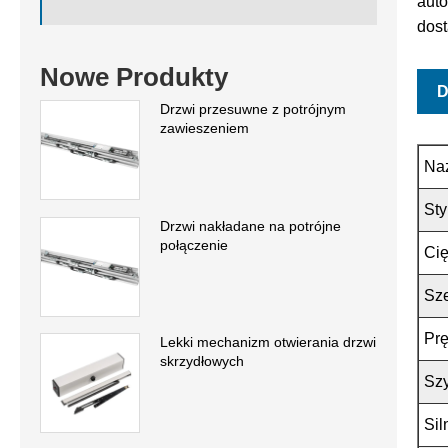
auto
dos
Nowe Produkty
D
Drzwi przesuwne z potrójnym
zawieszeniem
Na
Sty
Drzwi nakładane na potrójne
połączenie
Cię
Sze
Prę
Lekki mechanizm otwierania drzwi
skrzydłowych
Sz
Sil