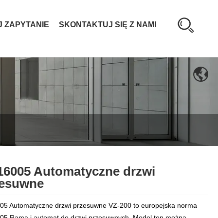
J ZAPYTANIE
SKONTAKTUJ SIĘ Z NAMI
6005 Automatyczne drzwi
zesuwne
5 Automatyczne drzwi przesuwne VZ-200 to europejska norma
5 Rama i automat do drzwi przesuwnych. Model ten można