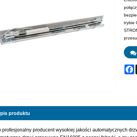
połącz
bezpie
trybi
STRON
przesu
F
pis produktu
o profesjonalny producent wysokiej jakości automatycznych d