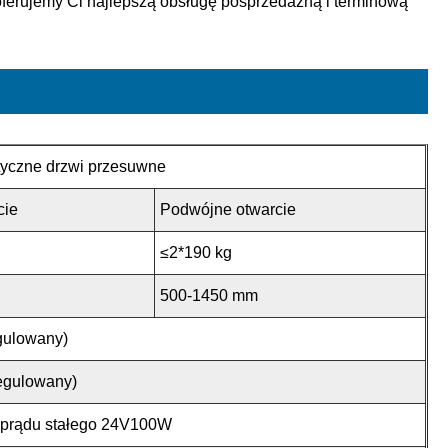
ferujemy Ci najlepszą obsługę posprzedażną i terminową
yczne drzwi przesuwne
cie
Podwójne otwarcie
≤2*190 kg
500-1450 mm
gulowany)
egulowany)
y prądu stałego 24V100W