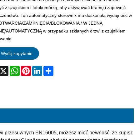
yć z czujnikiem i fotokomórką, aby aktywować bramę i zapewnić
czeństwo. Ten automatyczny sterownik ma doskonałą wydajność w
e OTWARCIA/ZAMKNIĘCIA/BLOKOWANIA / W JEDNĄ
Ę/AUTOMATYCZNĄ w przypadku szklanych drzwi z czujnikiem
wania.
Wyślij zapytanie
acebook
X
WhatsApp
Pinterest
LinkedIn
Share
rzwi przesuwnych EN16005, możesz mieć pewność, że kupisz