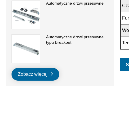
Automatyczne drzwi przesuwne
Cza
Fun
Wo
Automatyczne drzwi przesuwne
typu Breakout
Tem
S
Zobacz więcej