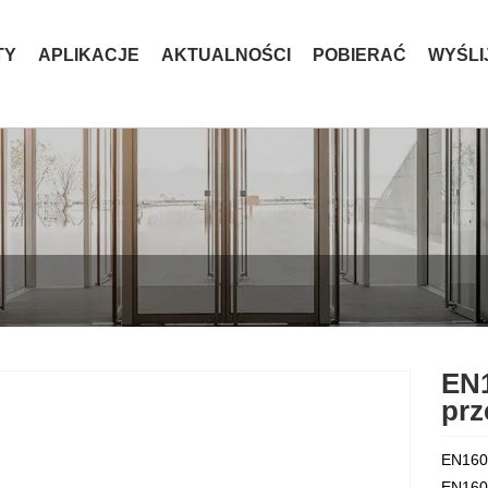
TY
APLIKACJE
AKTUALNOŚCI
POBIERAĆ
WYŚLI
EN1
pr
EN1600
EN1600