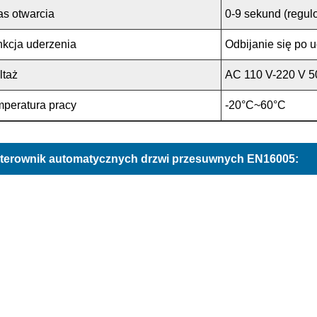
s otwarcia
0-9 sekund (regu
kcja uderzenia
Odbijanie się po 
ltaż
AC 110 V-220 V 5
peratura pracy
-20°C~60°C
terownik automatycznych drzwi przesuwnych EN16005: