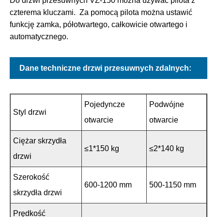
Do drzwi przesuwnych VZ-150 można używać pilota z
czterema kluczami. Za pomocą pilota można ustawić
funkcję zamka, półotwartego, całkowicie otwartego i
automatycznego.
Dane techniczne drzwi przesuwnych zdalnych:
Pojedyncze
Podwójne
Styl drzwi
otwarcie
otwarcie
Ciężar skrzydła
≤1*150 kg
≤2*140 kg
drzwi
Szerokość
600-1200 mm
500-1150 mm
skrzydła drzwi
Prędkość