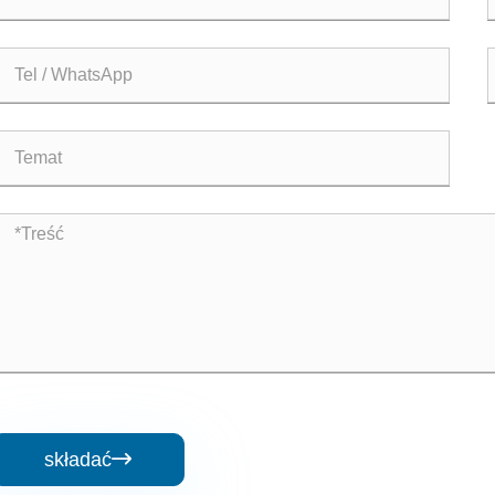
składać
