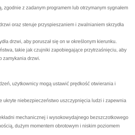
ną, zgodnie z zadanym programem lub otrzymanym sygnałem
rzwi oraz steruje przyspieszaniem i zwalnianiem skrzydła
ydła drzwi, aby poruszał się on w określonym kierunku.
twa, takie jak czujniki zapobiegające przytrzaśnięciu, aby
ub zamykania drzwi.
ądzeń, użytkownicy mogą ustawić prędkość otwierania i
 ukryte niebezpieczeństwo uszczypnięcia ludzi i zapewnia
rzekładni mechanicznej i wysokowydajnego bezszczotkowego
wotnością, dużym momentem obrotowym i niskim poziomem