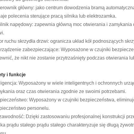
terownik główny: jako centrum dowodzenia bramą automatycz
aje polecenia sterujące pracą silnika lub elektrozamka.
Silnik napędowy: zapewnia główną moc otwierania i zamykania d
i.
Tor ruchu skrzydła drzwi: ogranicza układ kół podnoszących skrz
Urządzenie zabezpieczające: Wyposażone w czujniki bezpieczeńs
ewnić, że nikt nie zostanie przytrzaśnięty podczas otwierania l
ety i funkcje
eligencja: Wyposażony w wiele inteligentnych i ochronnych urz
ykania oraz czas otwierania zgodnie ze swoimi potrzebami.
pieczeństwo: Wyposażony w czujniki bezpieczeństwa, eliminuje
pieczeństwo personelu.
zawodność: Dzięki zastosowaniu profesjonalnej konstrukcji p
nika prądu stałego prądu stałego charakteryzuje się długą ży
asu.