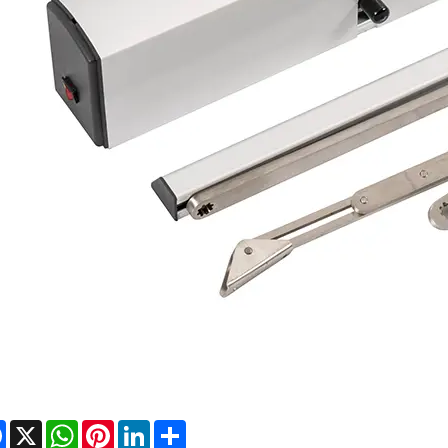
Facebook
X
WhatsApp
Pinterest
LinkedIn
Share