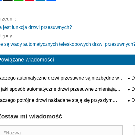
rzedni :
a jest funkcja drzwi przesuwnych?
tępny :
ie są wady automatycznych teleskopowych drzwi przesuwnych
Powiązane wiadomości
aczego automatyczne drzwi przesuwne są niezbędne w
D
oczesnych budynkach?
now
jaki sposób automatyczne drzwi przesuwne zmieniają
D
pieczeństwo, wydajność i przyszłe trendy architektoniczne?
pr
aczego potrójne drzwi nakładane stają się przyszłym
D
ko
ndardem w zakresie bezpieczeństwa i wydajności w
pr
Zostaw mi wiadomość
emyśle?