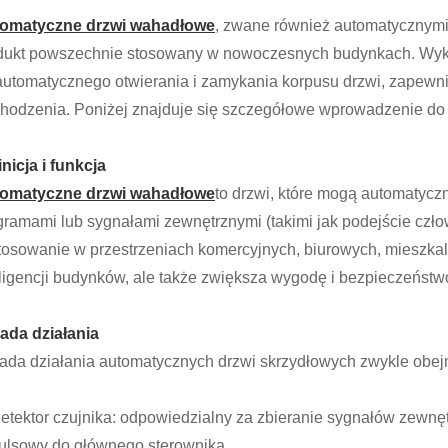
omatyczne drzwi wahadłowe
, zwane również automatycznymi
dukt powszechnie stosowany w nowoczesnych budynkach. Wykor
automatycznego otwierania i zamykania korpusu drzwi, zapewn
hodzenia. Poniżej znajduje się szczegółowe wprowadzenie do
inicja i funkcja
omatyczne drzwi wahadłowe
to drzwi, które mogą automatycz
gramami lub sygnałami zewnętrznymi (takimi jak podejście człow
tosowanie w przestrzeniach komercyjnych, biurowych, mieszkaln
eligencji budynków, ale także zwiększa wygodę i bezpieczeństw
ada działania
ada działania automatycznych drzwi skrzydłowych zwykle obej
Detektor czujnika: odpowiedzialny za zbieranie sygnałów zewnętr
ulsowy do głównego sterownika.