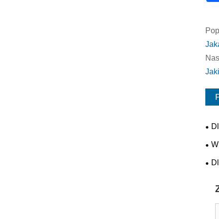
Pop
Jak
Nas
Jak
Dl
now
W 
bez
Dl
sta
prz