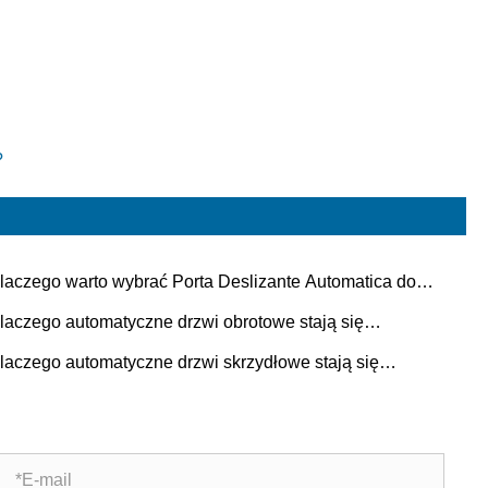
?
laczego warto wybrać Porta Deslizante Automatica do
oczesnych przestrzeni?
laczego automatyczne drzwi obrotowe stają się
eferowanym rozwiązaniem wejściowym do budynków
laczego automatyczne drzwi skrzydłowe stają się
mercyjnych?
eferowanym wyborem w nowoczesnych budynkach?