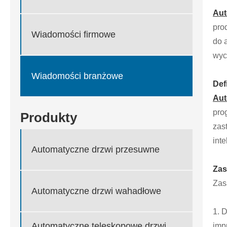
Aut
pro
Wiadomości firmowe
do 
wyc
Wiadomości branżowe
Def
Aut
pro
Produkty
zas
int
Automatyczne drzwi przesuwne
Zas
Zas
Automatyczne drzwi wahadłowe
1. 
Automatyczne teleskopowe drzwi
imp