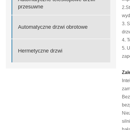
przesuwne
2.S
wyd
3. 
Automatyczne drzwi obrotowe
drzw
4. 
5. 
Hermetyczne drzwi
zap
Zal
Int
zam
Bez
bez
Nie
sil
hał